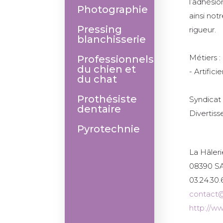
l’adhésio
Photographie
ainsi not
Pressing
rigueur.
blanchisserie
Métiers :
Professionnels
du chien et
- Artificie
du chat
Prothésiste
Syndicat
dentaire
Divertis
Pyrotechnie
La Hâleri
08390 S
03.24.30.
contact@
http://ww