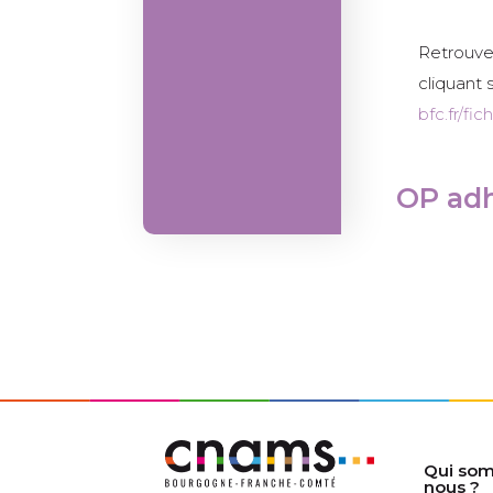
Retrouve
cliquant s
bfc.fr/f
OP ad
Qui so
nous ?