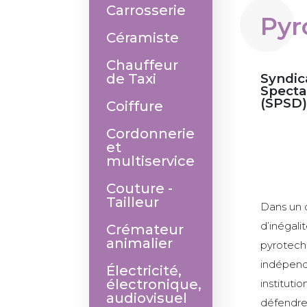
Carrosserie
Pyr
Céramiste
Chauffeur
de Taxi
Syndic
Specta
(SPSD)
Coiffure
Cordonnerie
et
multiservice
Couture -
Tailleur
Dans un c
d’inégali
Crémateur
animalier
pyrotech
indépend
Électricité,
électronique,
instituti
audiovisuel
défendre 