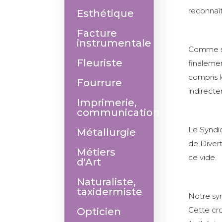
reconnaî
Esthétique
Facture
instrumentale
Comme so
Fleuriste
finalemen
compris l
Fourrure
indirecte
Imprimerie,
communication
Le Syndi
Métallurgie
de Diver
Métiers
ce vide.
d'Art
Naturaliste,
taxidermiste
Notre sy
Cette cro
Opticien