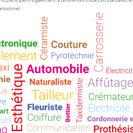
. Ils participent également à différentes instances paritaires
essionnel.