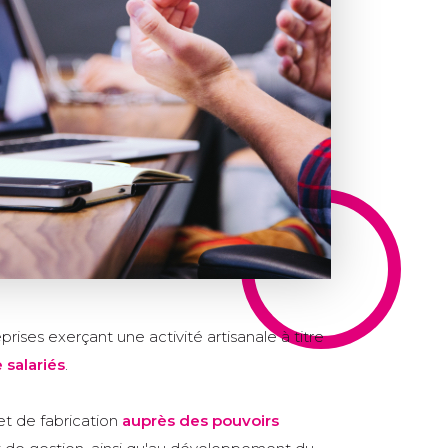
rises exerçant une activité artisanale à titre
 salariés
.
et de fabrication
auprès des pouvoirs