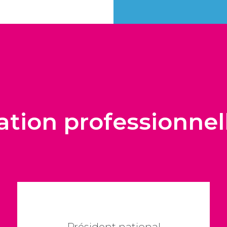
tion professionnel
Président national