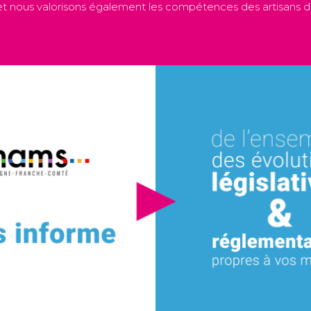
t nous valorisons également les compétences des artisans de