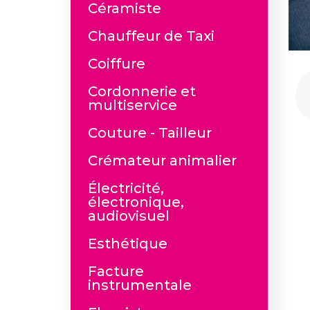
Céramiste
Chauffeur de Taxi
Coiffure
Cordonnerie et
multiservice
Couture - Tailleur
Crémateur animalier
Électricité,
électronique,
audiovisuel
Esthétique
Facture
instrumentale