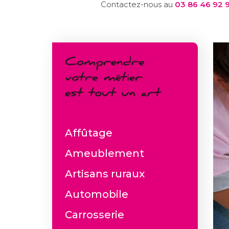
Contactez-nous au
03 86 46 92 9
Affûtage
Ameublement
Artisans ruraux
Automobile
Carrosserie