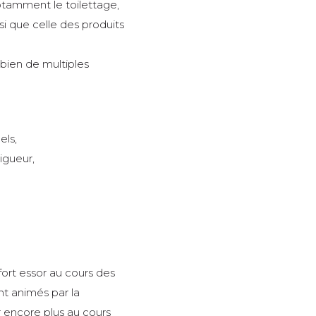
tamment le toilettage,
si que celle des produits
ien de multiples
els,
igueur,
fort essor au cours des
t animés par la
r encore plus au cours