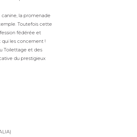
n canine, la promenade
xemple. Toutefois cette
ofession fédérée et
 qui les concernent !
 Toilettage et des
icative du prestigieux
ALIA)