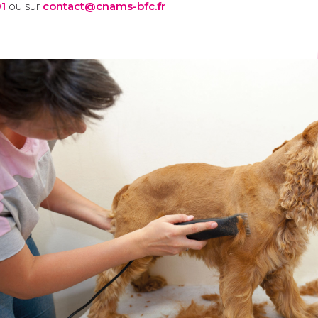
1
ou sur
contact@cnams-bfc.fr