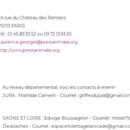
24 rue du Château des Rentiers
75013 PARIS
Tél : 01.45.83.33.52 ou 09.72.13.93.30
Laurence.georgel@prestanimalia.org
http://www.prestanimalia.org
Au niveau départemental, voici les contacts à retenir :
JURA : Mathilde Camelin - Courriel : griffesdujura@gmail.c
SAONE ET LOIRE : Edwige Boussageon - Courriel : mistie7
Desblaches - Courriel : espacetoilettagelarocade@gmail.c