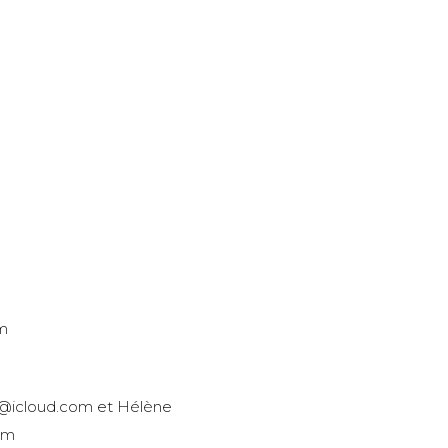
om
1@icloud.com et Hélène
om