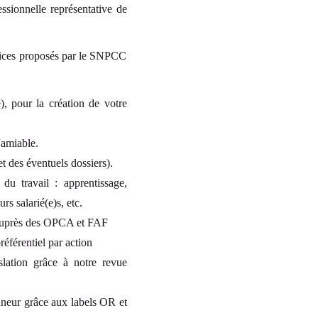
sionnelle représentative de
rvices proposés par le SNPCC
, pour la création de votre
l'amiable.
t des éventuels dossiers).
du travail : apprentissage,
rs salarié(e)s, etc.
e auprès des OPCA et FAF
référentiel par action
slation grâce à notre revue
onneur grâce aux labels OR et