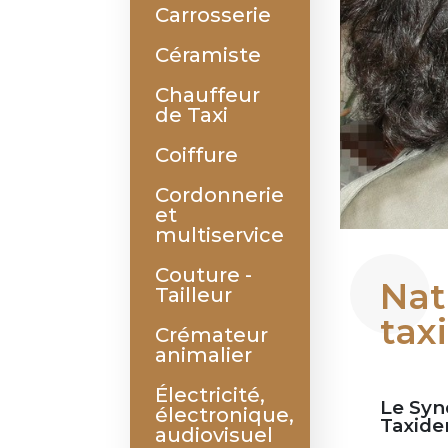
Carrosserie
Céramiste
Chauffeur
de Taxi
Coiffure
Cordonnerie
et
multiservice
Couture -
Nat
Tailleur
tax
Crémateur
animalier
Électricité,
Le Synd
électronique,
Taxider
audiovisuel