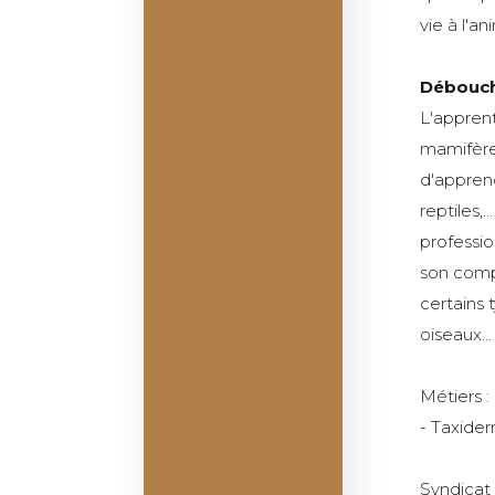
vie à l'an
Débouch
L'apprent
mamifère
d'apprend
reptiles,
profession
son compt
certains 
oiseaux...
Métiers :
- Taxider
Syndicat 