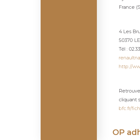
France (S
4 Les Br
50370 L
Tél : 02.3
renaultn
http://ww
Retrouve
cliquant s
bfc.fr/f
OP ad