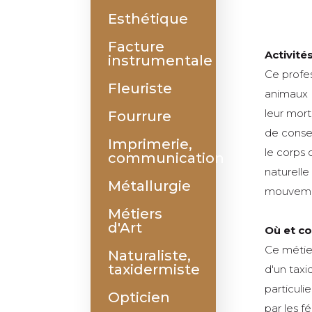
Esthétique
Facture
Activité
instrumentale
Ce profes
Fleuriste
animaux 
leur mort
Fourrure
de conser
Imprimerie,
le corps 
communication
naturelle
Métallurgie
mouveme
Métiers
d'Art
Où et c
Ce métier
Naturaliste,
taxidermiste
d'un taxi
particuli
Opticien
par les f