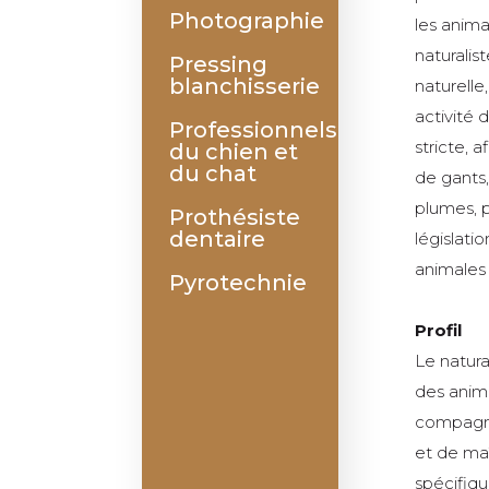
Photographie
les anim
naturalis
Pressing
blanchisserie
naturelle,
activité 
Professionnels
stricte, 
du chien et
du chat
de gants,
plumes, p
Prothésiste
dentaire
législati
animales
Pyrotechnie
Profil
Le natura
des anima
compagnie
et de maî
spécifiq