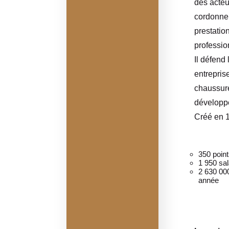
des acteu
cordonner
prestatio
professio
Il défend
entrepris
chaussure
développe
Créé en 1
350 poin
1 950 sal
2 630 00
année