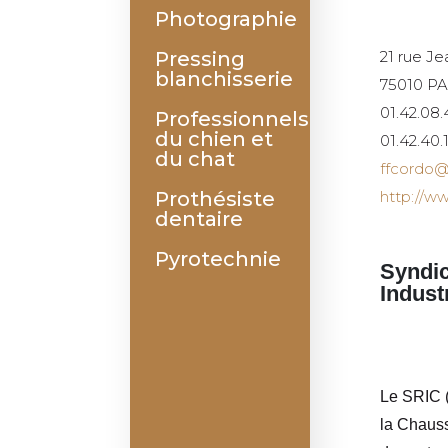
Photographie
Pressing
21 rue J
blanchisserie
75010 P
01.42.08.
Professionnels
du chien et
01.42.40.
du chat
ffcordo@
Prothésiste
http://w
dentaire
Pyrotechnie
Syndic
Indust
Le SRIC (
la Chauss