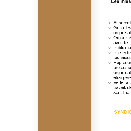
Les miss
Assurer l
Gérer les
organisat
Organise
avec les 
Publier 
Présente
techniqu
Représent
professio
organisat
étrangèr
Veiller à
travail, 
sont l'ho
SYNDI