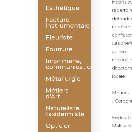
inscrits 
Esthétique
répertoir
défendre 
Facture
instrumentale
représent
confrater
Fleuriste
Les chefs
Fourrure
adhèrent 
régional
Imprimerie,
communication
directeme
locale.
Métallurgie
Métiers
Métiers :
d'Art
- Cordon
Naturaliste,
taxidermiste
Fédérati
Opticien
Multiserv