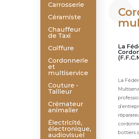
Carrosserie
Cor
Céramiste
mul
Chauffeur
de Taxi
La Féd
Coiffure
Cordon
(F.F.C.
Cordonnerie
et
multiservice
La Fédéra
Couture -
Multiserv
Tailleur
professio
Crémateur
d’entrepr
animalier
réparateu
Électricité,
cordonnie
électronique,
bottiers 
audiovisuel