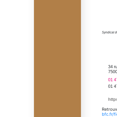
Syndicat d
34 r
750
01 4
01 4
http
Retrouv
bfc.fr/