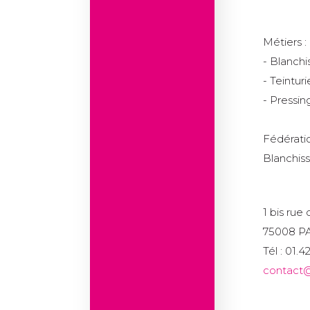
Métiers :
- Blanchi
- Teinturi
- Pressin
Fédératio
Blanchiss
1 bis rue
75008 P
Tél : 01.
contact@