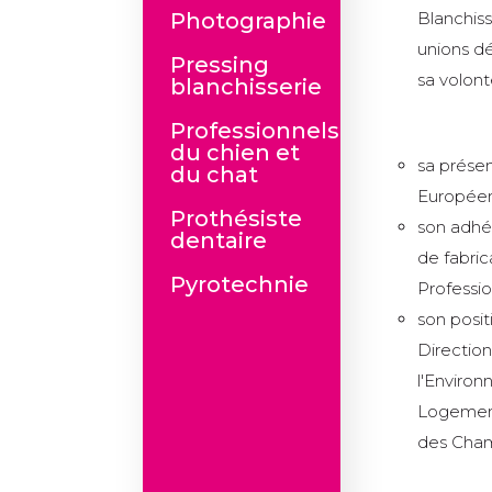
Photographie
Blanchis
unions dé
Pressing
sa volont
blanchisserie
Professionnels
du chien et
sa présen
du chat
Européen 
Prothésiste
son adhé
dentaire
de fabric
Pyrotechnie
Professio
son posi
Directio
l'Enviro
Logement
des Chamb