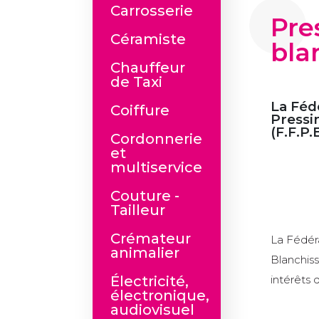
Carrosserie
Pre
Céramiste
bla
Chauffeur
de Taxi
La Féd
Coiffure
Pressi
(F.F.P.
Cordonnerie
et
multiservice
Couture -
Tailleur
Crémateur
La Fédéra
animalier
Blanchiss
Électricité,
intérêts 
électronique,
audiovisuel