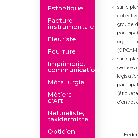
sur le pl
Esthétique
collectiv
Facture
groupe de
instrumentale
participa
Fleuriste
organism
(OPCAMS
Fourrure
sur le pl
Imprimerie,
des évolu
communication
législati
Métallurgie
participa
(étiqueta
Métiers
d'Art
d'entretie
Naturaliste,
taxidermiste
Opticien
La Fédéra