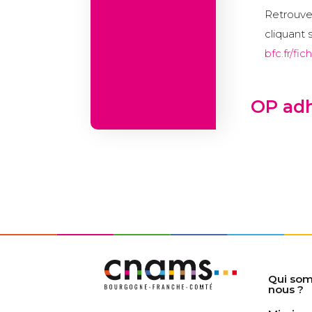
Retrouve
cliquant s
bfc.fr/f
OP ad
Qui so
nous ?