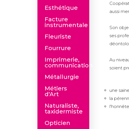
Coopérat
Esthétique
aussi me
Facture
instrumentale
Son objec
ses profe
Fleuriste
déontolo
Fourrure
Imprimerie,
Au niveau
communication
soient pr
Métallurgie
Métiers
une sain
d'Art
la pérenni
Naturaliste,
l'honnête
taxidermiste
Opticien