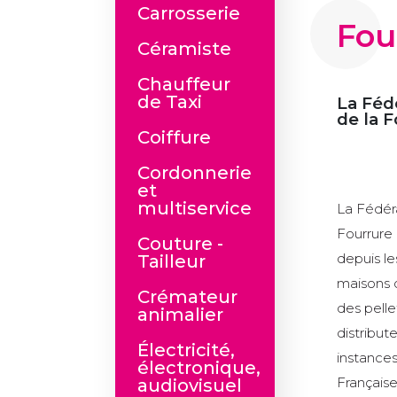
Carrosserie
Fou
Céramiste
Chauffeur
de Taxi
La Féd
de la F
Coiffure
Cordonnerie
et
multiservice
La Fédéra
Fourrure 
Couture -
depuis le
Tailleur
maisons 
Crémateur
des pelle
animalier
distribut
Électricité,
instances
électronique,
Française
audiovisuel