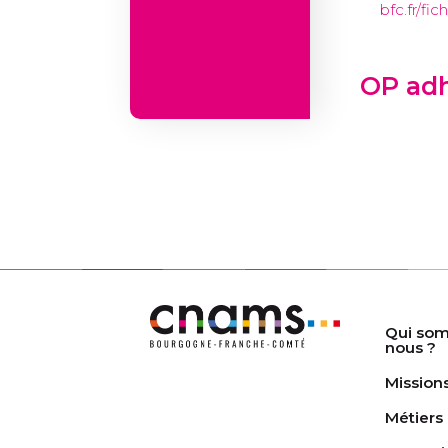
bfc.fr/f
OP ad
Qui so
nous ?
Mission
Métiers