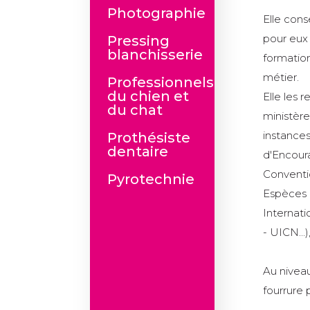
Photographie
Elle cons
pour eux
Pressing
blanchisserie
formatio
métier.
Professionnels
du chien et
Elle les 
du chat
ministère
instances
Prothésiste
dentaire
d'Encour
Conventi
Pyrotechnie
Espèces 
Internati
- UICN...
Au niveau 
fourrure 