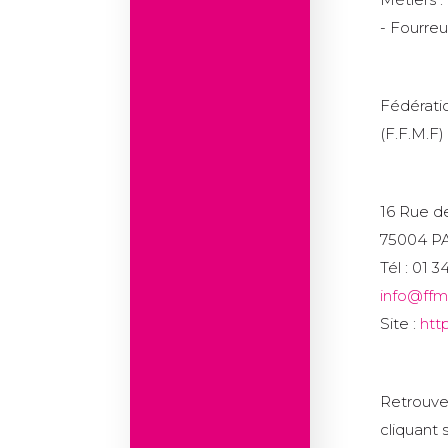
- Fourreu
Fédératio
(F.F.M.F)
16 Rue d
75004 P
Tél : 01 
info@ffm
Site :
htt
Retrouve
cliquant s