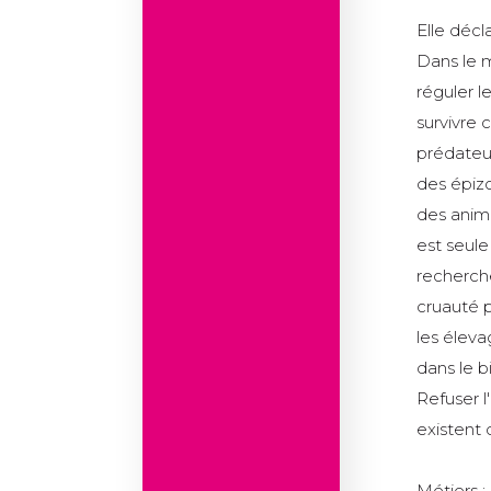
Elle décl
Dans le m
réguler l
survivre c
prédateur
des épiz
des anima
est seule
recherche
cruauté 
les éleva
dans le b
Refuser l
existent 
Métiers :