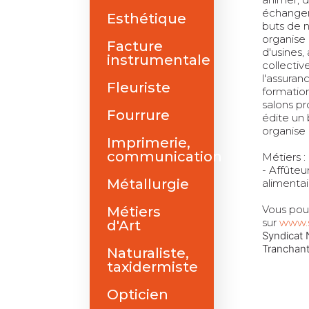
échanger
Esthétique
buts de n
organise 
Facture
d'usines,
instrumentale
collectiv
l'assuran
Fleuriste
formation
salons pr
Fourrure
édite un 
organise 
Imprimerie,
communication
Métiers :
- Affûteu
Métallurgie
alimentai
Vous pou
Métiers
sur
www.s
d'Art
Syndicat 
Tranchant
Naturaliste,
taxidermiste
Opticien