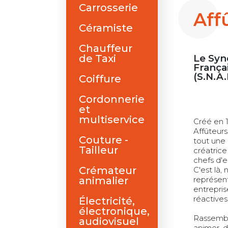
Carrosserie
Aff
Céramiste
Chauffeur
de Taxi
Le Syn
França
(S.N.A.
Coiffure
Cordonnerie
et
multiservice
Créé en 
Affûteurs
Couture -
tout une 
Tailleur
créatrice
chefs d'e
Crémateur
C'est là,
animalier
représent
entrepris
réactives
Électricité,
électronique,
Rassemble
audiovisuel
animer, d